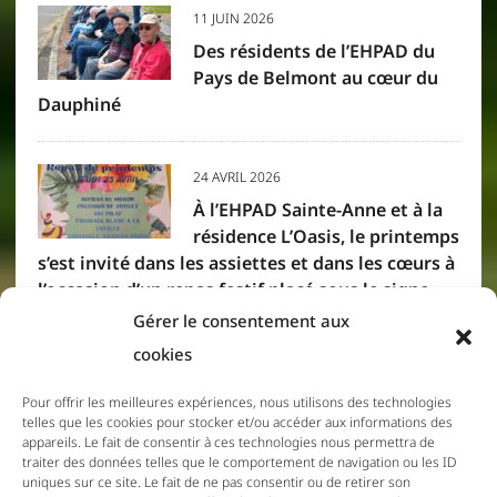
11 JUIN 2026
Des résidents de l’EHPAD du
Pays de Belmont au cœur du
Dauphiné
24 AVRIL 2026
À l’EHPAD Sainte-Anne et à la
résidence L’Oasis, le printemps
s’est invité dans les assiettes et dans les cœurs à
l’occasion d’un repas festif placé sous le signe
des saveurs créoles. Résidents et membres du
Gérer le consentement aux
personnel se sont réunis pour partager un
cookies
moment convivial, où la gourmandise et la
bonne humeur étaient à l’honneur.
Pour offrir les meilleures expériences, nous utilisons des technologies
telles que les cookies pour stocker et/ou accéder aux informations des
appareils. Le fait de consentir à ces technologies nous permettra de
traiter des données telles que le comportement de navigation ou les ID
11 DÉCEMBRE 2025
uniques sur ce site. Le fait de ne pas consentir ou de retirer son