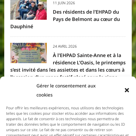
11 JUIN 2026
Des résidents de l’EHPAD du
Pays de Belmont au cœur du
Dauphiné
24 AVRIL 2026
À l’EHPAD Sainte-Anne et à la
résidence L’Oasis, le printemps
s’est invité dans les assiettes et dans les cœurs à
l’occasion d’un repas festif placé sous le signe
des saveurs créoles. Résidents et membres du
Gérer le consentement aux
personnel se sont réunis pour partager un
cookies
moment convivial, où la gourmandise et la
bonne humeur étaient à l’honneur.
Pour offrir les meilleures expériences, nous utilisons des technologies
telles que les cookies pour stocker et/ou accéder aux informations des
appareils. Le fait de consentir à ces technologies nous permettra de
traiter des données telles que le comportement de navigation ou les ID
11 DÉCEMBRE 2025
uniques sur ce site. Le fait de ne pas consentir ou de retirer son
Menus du 15 au 21 Décembre
consentement peut avoir un effet négatif sur certaines caractéristiques et