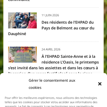
11 JUIN 2026
Des résidents de l’EHPAD du
Pays de Belmont au cœur du
Dauphiné
24 AVRIL 2026
À l’EHPAD Sainte-Anne et à la
résidence L’Oasis, le printemps
s’est invité dans les assiettes et dans les cœurs à
l’occasion d’un repas festif placé sous le signe
des saveurs créoles. Résidents et membres du
Gérer le consentement aux
personnel se sont réunis pour partager un
cookies
moment convivial, où la gourmandise et la
bonne humeur étaient à l’honneur.
Pour offrir les meilleures expériences, nous utilisons des technologies
telles que les cookies pour stocker et/ou accéder aux informations des
appareils. Le fait de consentir à ces technologies nous permettra de