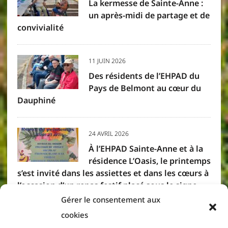
La kermesse de Sainte-Anne :
un après-midi de partage et de
convivialité
11 JUIN 2026
Des résidents de l’EHPAD du
Pays de Belmont au cœur du
Dauphiné
24 AVRIL 2026
À l’EHPAD Sainte-Anne et à la
résidence L’Oasis, le printemps
s’est invité dans les assiettes et dans les cœurs à
l’occasion d’un repas festif placé sous le signe
des saveurs créoles. Résidents et membres du
Gérer le consentement aux
personnel se sont réunis pour partager un
cookies
moment convivial, où la gourmandise et la