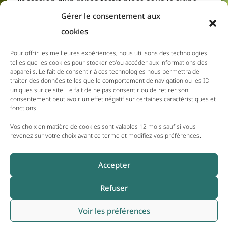
l’occasion d’un repas festif placé sous le signe
des saveurs créoles. Résidents et membres du
Gérer le consentement aux
personnel se sont réunis pour partager un
cookies
moment convivial, où la gourmandise et la
bonne humeur étaient à l’honneur.
Pour offrir les meilleures expériences, nous utilisons des technologies
telles que les cookies pour stocker et/ou accéder aux informations des
appareils. Le fait de consentir à ces technologies nous permettra de
traiter des données telles que le comportement de navigation ou les ID
11 DÉCEMBRE 2025
uniques sur ce site. Le fait de ne pas consentir ou de retirer son
Menus du 15 au 21 Décembre
consentement peut avoir un effet négatif sur certaines caractéristiques et
fonctions.
2025
Vos choix en matière de cookies sont valables 12 mois sauf si vous
revenez sur votre choix avant ce terme et modifiez vos préférences.
8 DÉCEMBRE 2025
Une Vente de Crêpes au Profit
Accepter
du Téléthon
Refuser
Voir les préférences
COPYRIGHT 2026 | EHPAD DU PAYS DE BELMONT - TOUS DROITS