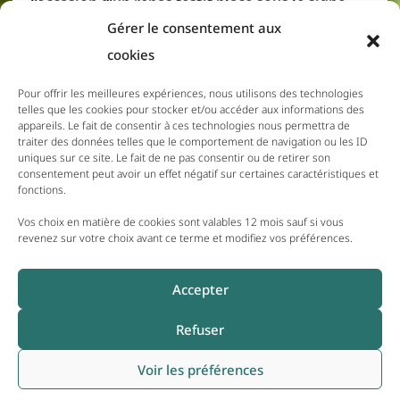
l’occasion d’un repas festif placé sous le signe
des saveurs créoles. Résidents et membres du
Gérer le consentement aux
personnel se sont réunis pour partager un
cookies
moment convivial, où la gourmandise et la
bonne humeur étaient à l’honneur.
Pour offrir les meilleures expériences, nous utilisons des technologies
telles que les cookies pour stocker et/ou accéder aux informations des
appareils. Le fait de consentir à ces technologies nous permettra de
traiter des données telles que le comportement de navigation ou les ID
11 DÉCEMBRE 2025
uniques sur ce site. Le fait de ne pas consentir ou de retirer son
Menus du 15 au 21 Décembre
consentement peut avoir un effet négatif sur certaines caractéristiques et
fonctions.
2025
Vos choix en matière de cookies sont valables 12 mois sauf si vous
revenez sur votre choix avant ce terme et modifiez vos préférences.
8 DÉCEMBRE 2025
Une Vente de Crêpes au Profit
Accepter
du Téléthon
Refuser
Voir les préférences
COPYRIGHT 2026 | EHPAD DU PAYS DE BELMONT - TOUS DROITS