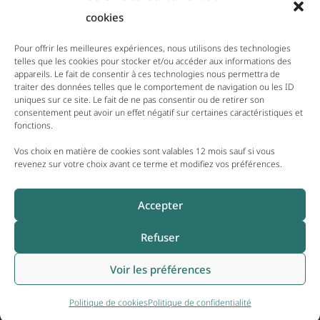
personnel se sont réunis pour partager un
cookies
moment convivial, où la gourmandise et la
bonne humeur étaient à l’honneur.
Pour offrir les meilleures expériences, nous utilisons des technologies
telles que les cookies pour stocker et/ou accéder aux informations des
appareils. Le fait de consentir à ces technologies nous permettra de
traiter des données telles que le comportement de navigation ou les ID
11 DÉCEMBRE 2025
uniques sur ce site. Le fait de ne pas consentir ou de retirer son
Menus du 15 au 21 Décembre
consentement peut avoir un effet négatif sur certaines caractéristiques et
fonctions.
2025
Vos choix en matière de cookies sont valables 12 mois sauf si vous
revenez sur votre choix avant ce terme et modifiez vos préférences.
8 DÉCEMBRE 2025
Une Vente de Crêpes au Profit
Accepter
du Téléthon
Refuser
Voir les préférences
COPYRIGHT 2026 | EHPAD DU PAYS DE BELMONT - TOUS DROITS
Politique de cookies
Politique de confidentialité
RESERVES|
MENTIONS LÉGALES
|
POLITIQUE DE CONFIDENTIALITÉ