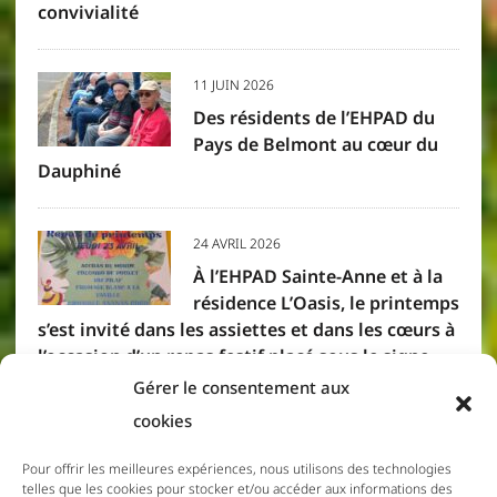
convivialité
11 JUIN 2026
Des résidents de l’EHPAD du
Pays de Belmont au cœur du
Dauphiné
24 AVRIL 2026
À l’EHPAD Sainte-Anne et à la
résidence L’Oasis, le printemps
s’est invité dans les assiettes et dans les cœurs à
l’occasion d’un repas festif placé sous le signe
des saveurs créoles. Résidents et membres du
Gérer le consentement aux
personnel se sont réunis pour partager un
cookies
moment convivial, où la gourmandise et la
bonne humeur étaient à l’honneur.
Pour offrir les meilleures expériences, nous utilisons des technologies
telles que les cookies pour stocker et/ou accéder aux informations des