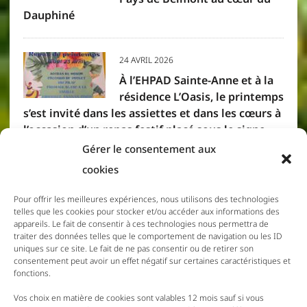
Dauphiné
24 AVRIL 2026
À l’EHPAD Sainte-Anne et à la
résidence L’Oasis, le printemps
s’est invité dans les assiettes et dans les cœurs à
l’occasion d’un repas festif placé sous le signe
des saveurs créoles. Résidents et membres du
Gérer le consentement aux
personnel se sont réunis pour partager un
cookies
moment convivial, où la gourmandise et la
bonne humeur étaient à l’honneur.
Pour offrir les meilleures expériences, nous utilisons des technologies
telles que les cookies pour stocker et/ou accéder aux informations des
appareils. Le fait de consentir à ces technologies nous permettra de
traiter des données telles que le comportement de navigation ou les ID
11 DÉCEMBRE 2025
uniques sur ce site. Le fait de ne pas consentir ou de retirer son
Menus du 15 au 21 Décembre
consentement peut avoir un effet négatif sur certaines caractéristiques et
fonctions.
2025
Vos choix en matière de cookies sont valables 12 mois sauf si vous